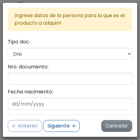
Ingrese datos de la persona para la que es el
producto a adquirir
Tipo doc.:
Lista de productos a adquirir
Agregar más productos al carrito
Nro. documento:
Seleccione productos con el botón del carrito
de compras
Fecha nacimiento:
Cantidad de productos:
0
← Anterior
Siguiente →
Cancelar
Importe:
$ 0.00