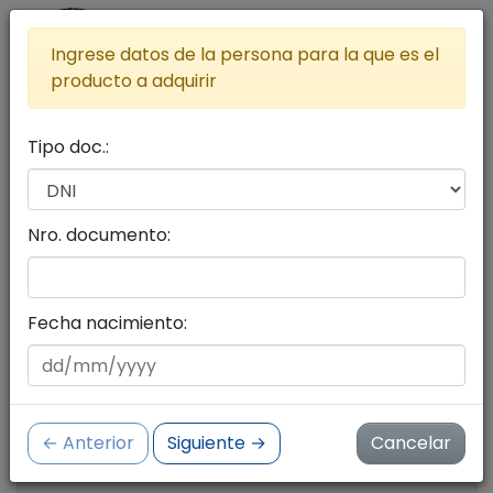
Ingrese datos de la persona para la que es el
producto a adquirir
Tipo doc.:
Lista de productos a adquirir
Agregar más productos al carrito
Nro. documento:
Seleccione productos con el botón del carrito
de compras
Fecha nacimiento:
Cantidad de productos:
0
← Anterior
Siguiente →
Cancelar
Importe:
$ 0.00