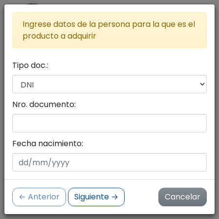
Ingrese datos de la persona para la que es el
producto a adquirir
Tipo doc.:
Lista de productos a adquirir
Agregar más productos al carrito
Nro. documento:
Seleccione productos con el botón del carrito
de compras
Fecha nacimiento:
Cantidad de productos:
0
← Anterior
Siguiente →
Cancelar
Importe:
$ 0.00