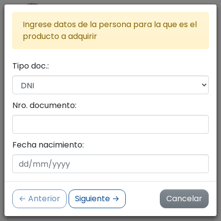
Ingrese datos de la persona para la que es el
producto a adquirir
Tipo doc.:
Lista de productos a adquirir
Agregar más productos al carrito
Nro. documento:
Seleccione productos con el botón del carrito
de compras
Fecha nacimiento:
Cantidad de productos:
0
← Anterior
Siguiente →
Cancelar
Importe:
$ 0.00