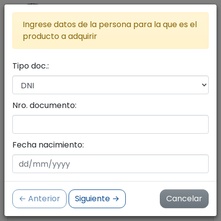
Ingrese datos de la persona para la que es el
producto a adquirir
Tipo doc.:
Lista de productos a adquirir
Agregar más productos al carrito
Nro. documento:
Seleccione productos con el botón del carrito
de compras
Fecha nacimiento:
Cantidad de productos:
0
← Anterior
Siguiente →
Cancelar
Importe:
$ 0.00