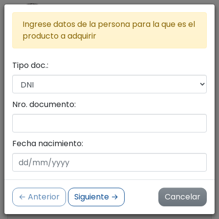
Ingrese datos de la persona para la que es el
producto a adquirir
Tipo doc.:
Lista de productos a adquirir
Agregar más productos al carrito
Nro. documento:
Seleccione productos con el botón del carrito
de compras
Fecha nacimiento:
Cantidad de productos:
0
← Anterior
Siguiente →
Cancelar
Importe:
$ 0.00