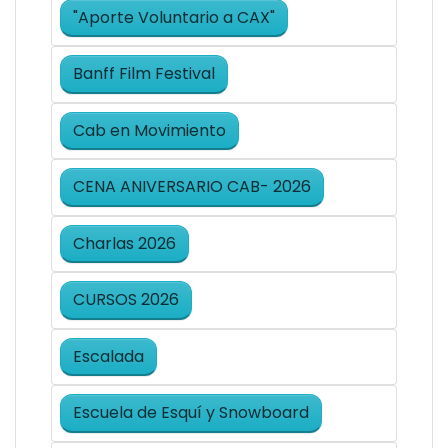
"Aporte Voluntario a CAX"
Banff Film Festival
Cab en Movimiento
CENA ANIVERSARIO CAB- 2026
Charlas 2026
CURSOS 2026
Escalada
Escuela de Esquí y Snowboard